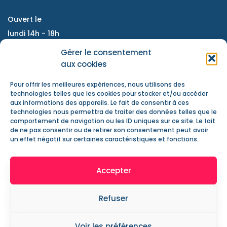
Ouvert le
lundi 14h - 18h
Du mardi au vendredi :
Gérer le consentement
9h - 12h / 14h- 18h
aux cookies
Samedi : accompagnement de projet, atelier
Pour offrir les meilleures expériences, nous utilisons des
d'échanges, information jeunesse
technologies telles que les cookies pour stocker et/ou accéder
aux informations des appareils. Le fait de consentir à ces
Nous contacter
technologies nous permettra de traiter des données telles que le
Actualités
comportement de navigation ou les ID uniques sur ce site. Le fait
de ne pas consentir ou de retirer son consentement peut avoir
Mentions Légales
un effet négatif sur certaines caractéristiques et fonctions.
Accepter
Refuser
2019 . CS Le Verger . Tous les droits réservés . Création :
Voir les préférences