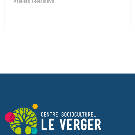
Ateliers Télérelève