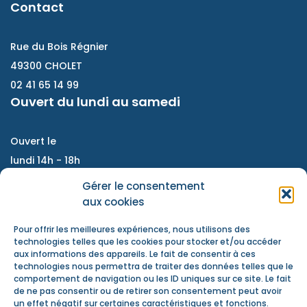
Contact
Rue du Bois Régnier
49300 CHOLET
02 41 65 14 99
Ouvert du lundi au samedi
Ouvert le
lundi 14h - 18h
Du mardi au vendredi :
Gérer le consentement
9h - 12h / 14h- 18h
aux cookies
Samedi : accompagnement de projet, atelier
Pour offrir les meilleures expériences, nous utilisons des
d'échanges, information jeunesse
technologies telles que les cookies pour stocker et/ou accéder
aux informations des appareils. Le fait de consentir à ces
Nous contacter
technologies nous permettra de traiter des données telles que le
Actualités
comportement de navigation ou les ID uniques sur ce site. Le fait
de ne pas consentir ou de retirer son consentement peut avoir
Mentions Légales
un effet négatif sur certaines caractéristiques et fonctions.