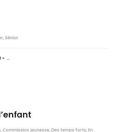
er
,
Sénior
 « …
l’enfant
s
,
Commission jeunesse
,
Des temps forts
,
En