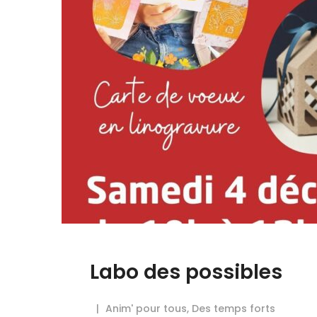
Labo des possibles
Anim' pour tous
,
Des temps forts