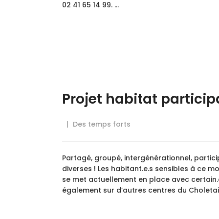
02 41 65 14 99. …
Projet habitat particip
Des temps forts
Partagé, groupé, intergénérationnel, partici
diverses ! Les habitant.e.s sensibles à ce 
se met actuellement en place avec certain.e
également sur d’autres centres du Choletais