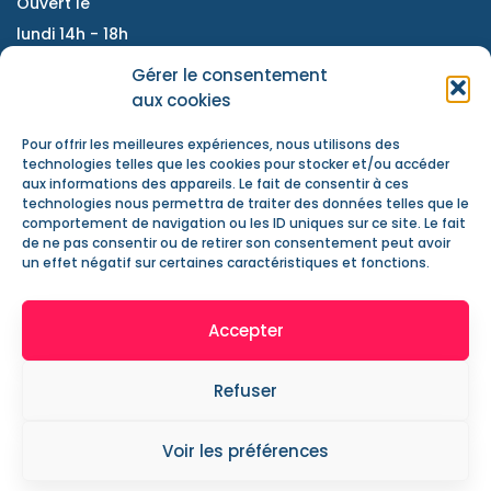
Ouvert le
lundi 14h - 18h
Du mardi au vendredi :
Gérer le consentement
9h - 12h / 14h- 18h
aux cookies
Samedi : accompagnement de projet, atelier
Pour offrir les meilleures expériences, nous utilisons des
d'échanges, information jeunesse
technologies telles que les cookies pour stocker et/ou accéder
aux informations des appareils. Le fait de consentir à ces
Nous contacter
technologies nous permettra de traiter des données telles que le
Actualités
comportement de navigation ou les ID uniques sur ce site. Le fait
de ne pas consentir ou de retirer son consentement peut avoir
Mentions Légales
un effet négatif sur certaines caractéristiques et fonctions.
Accepter
Refuser
2019 . CS Le Verger . Tous les droits réservés . Création :
Voir les préférences
Vanda Cipriano