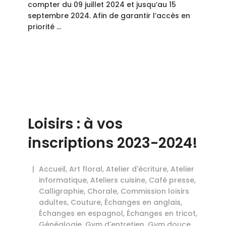
compter du 09 juillet 2024 et jusqu’au 15
septembre 2024. Afin de garantir l’accès en
priorité …
Loisirs : à vos
inscriptions 2023-2024!
Accueil
,
Art floral
,
Atelier d'écriture
,
Atelier
informatique
,
Ateliers cuisine
,
Café presse
,
Calligraphie
,
Chorale
,
Commission loisirs
adultes
,
Couture
,
Échanges en anglais
,
Échanges en espagnol
,
Échanges en tricot
,
Généalogie
,
Gym d'entretien
,
Gym douce
,