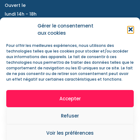
Ouvert le
lundi 14h - 18h
Du mardi au vendredi :
Gérer le consentement
9h - 12h / 14h- 18h
aux cookies
Samedi : accompagnement de projet, atelier
Pour offrir les meilleures expériences, nous utilisons des
d'échanges, information jeunesse
technologies telles que les cookies pour stocker et/ou accéder
aux informations des appareils. Le fait de consentir à ces
Nous contacter
technologies nous permettra de traiter des données telles que le
Actualités
comportement de navigation ou les ID uniques sur ce site. Le fait
de ne pas consentir ou de retirer son consentement peut avoir
Mentions Légales
un effet négatif sur certaines caractéristiques et fonctions.
Accepter
Refuser
2019 . CS Le Verger . Tous les droits réservés . Création :
Voir les préférences
Vanda Cipriano