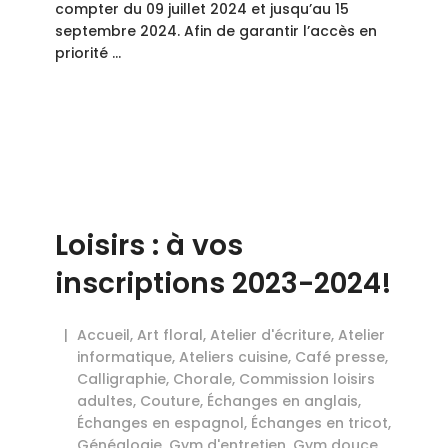
compter du 09 juillet 2024 et jusqu’au 15
septembre 2024. Afin de garantir l’accès en
priorité …
Loisirs : à vos
inscriptions 2023-2024!
Accueil
,
Art floral
,
Atelier d'écriture
,
Atelier
informatique
,
Ateliers cuisine
,
Café presse
,
Calligraphie
,
Chorale
,
Commission loisirs
adultes
,
Couture
,
Échanges en anglais
,
Échanges en espagnol
,
Échanges en tricot
,
Généalogie
,
Gym d'entretien
,
Gym douce
,