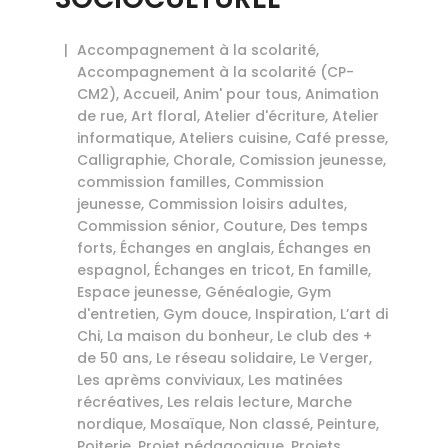
Accompagnement à la scolarité
,
Accompagnement à la scolarité (CP-
CM2)
,
Accueil
,
Anim' pour tous
,
Animation
de rue
,
Art floral
,
Atelier d'écriture
,
Atelier
informatique
,
Ateliers cuisine
,
Café presse
,
Calligraphie
,
Chorale
,
Comission jeunesse
,
commission familles
,
Commission
jeunesse
,
Commission loisirs adultes
,
Commission sénior
,
Couture
,
Des temps
forts
,
Échanges en anglais
,
Échanges en
espagnol
,
Échanges en tricot
,
En famille
,
Espace jeunesse
,
Généalogie
,
Gym
d'entretien
,
Gym douce
,
Inspiration
,
L’art di
Chi
,
La maison du bonheur
,
Le club des +
de 50 ans
,
Le réseau solidaire
,
Le Verger
,
Les aprèms conviviaux
,
Les matinées
récréatives
,
Les relais lecture
,
Marche
nordique
,
Mosaïque
,
Non classé
,
Peinture
,
Poiterie
,
Projet pédagogique
,
Projets