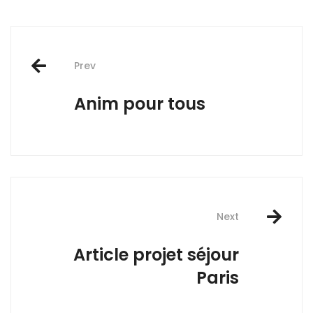
Post
Prev
navigation
Anim pour tous
Next
Article projet séjour
Paris