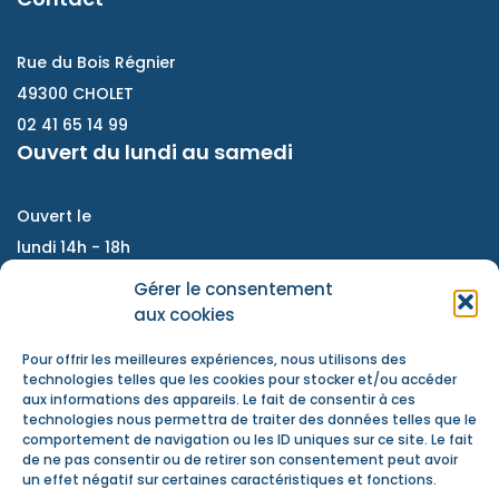
Rue du Bois Régnier
49300 CHOLET
02 41 65 14 99
Ouvert du lundi au samedi
Ouvert le
lundi 14h - 18h
Du mardi au vendredi :
Gérer le consentement
9h - 12h / 14h- 18h
aux cookies
Samedi : accompagnement de projet, atelier
Pour offrir les meilleures expériences, nous utilisons des
d'échanges, information jeunesse
technologies telles que les cookies pour stocker et/ou accéder
aux informations des appareils. Le fait de consentir à ces
Nous contacter
technologies nous permettra de traiter des données telles que le
Actualités
comportement de navigation ou les ID uniques sur ce site. Le fait
de ne pas consentir ou de retirer son consentement peut avoir
Mentions Légales
un effet négatif sur certaines caractéristiques et fonctions.