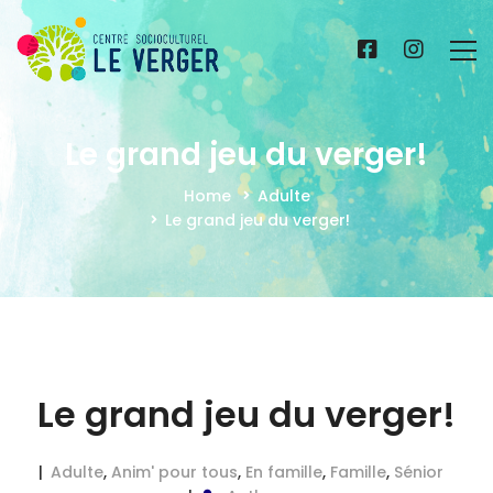
Le grand jeu du verger!
Home
Adulte
Le grand jeu du verger!
Le grand jeu du verger!
Adulte
,
Anim' pour tous
,
En famille
,
Famille
,
Sénior