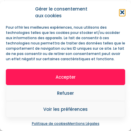
Gérer le consentement
Commission loisirs adultes
(5)
aux cookies
Commission sénior
(9)
Pour offrir les meilleures expériences, nous utilisons des
technologies telles que les cookies pour stocker et/ou accéder
Couture
(6)
aux informations des appareils. Le fait de consentir à ces
technologies nous permettra de traiter des données telles que le
comportement de navigation ou les ID uniques sur ce site. Le fait
Des temps forts
(10)
de ne pas consentir ou de retirer son consentement peut avoir
un effet négatif sur certaines caractéristiques et fonctions.
Échanges en anglais
(5)
Accepter
Échanges en espagnol
(5)
Échanges en tricot
(8)
Refuser
Ecologie
(3)
Voir les préférences
En famille
(84)
Politique de cookies
Mentions Légales