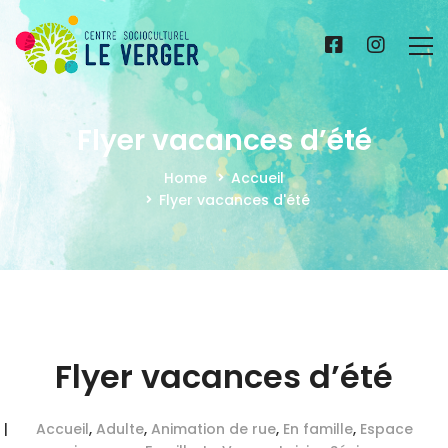
Flyer vacances d’été
Home
Accueil
Flyer vacances d'été
Flyer vacances d’été
Accueil
,
Adulte
,
Animation de rue
,
En famille
,
Espace