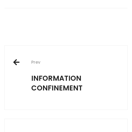
Post
Prev
navigation
INFORMATION
CONFINEMENT