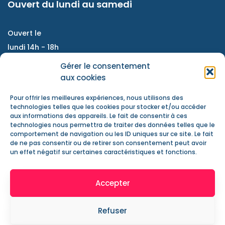
Ouvert du lundi au samedi
Ouvert le
lundi 14h - 18h
Du mardi au vendredi :
Gérer le consentement
9h - 12h / 14h- 18h
aux cookies
Samedi : accompagnement de projet, atelier
Pour offrir les meilleures expériences, nous utilisons des
d'échanges, information jeunesse
technologies telles que les cookies pour stocker et/ou accéder
aux informations des appareils. Le fait de consentir à ces
Nous contacter
technologies nous permettra de traiter des données telles que le
Actualités
comportement de navigation ou les ID uniques sur ce site. Le fait
de ne pas consentir ou de retirer son consentement peut avoir
Mentions Légales
un effet négatif sur certaines caractéristiques et fonctions.
Accepter
Refuser