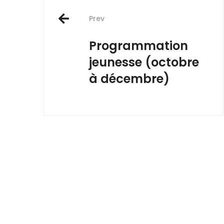
Post
Prev
navigation
Programmation
jeunesse (octobre
à décembre)