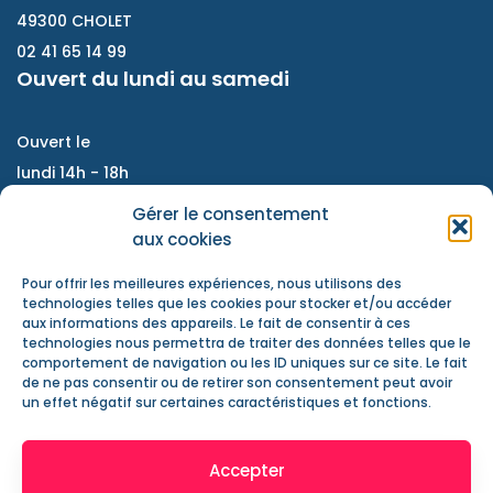
49300 CHOLET
02 41 65 14 99
Ouvert du lundi au samedi
Ouvert le
lundi 14h - 18h
Du mardi au vendredi :
Gérer le consentement
9h - 12h / 14h- 18h
aux cookies
Samedi : accompagnement de projet, atelier
Pour offrir les meilleures expériences, nous utilisons des
d'échanges, information jeunesse
technologies telles que les cookies pour stocker et/ou accéder
aux informations des appareils. Le fait de consentir à ces
Nous contacter
technologies nous permettra de traiter des données telles que le
Actualités
comportement de navigation ou les ID uniques sur ce site. Le fait
de ne pas consentir ou de retirer son consentement peut avoir
Mentions Légales
un effet négatif sur certaines caractéristiques et fonctions.
Accepter