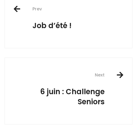
Post
Prev
navigation
Job d’été !
Next
6 juin : Challenge
Seniors