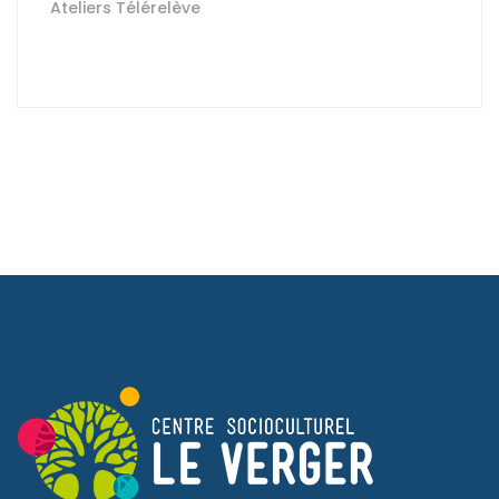
Ateliers Télérelève