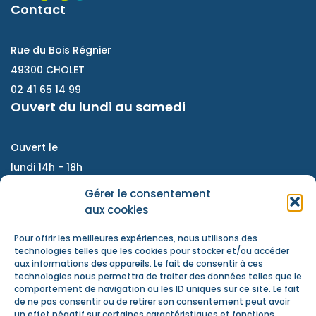
Contact
Rue du Bois Régnier
49300 CHOLET
02 41 65 14 99
Ouvert du lundi au samedi
Ouvert le
lundi 14h - 18h
Du mardi au vendredi :
Gérer le consentement
9h - 12h / 14h- 18h
aux cookies
Samedi : accompagnement de projet, atelier
Pour offrir les meilleures expériences, nous utilisons des
d'échanges, information jeunesse
technologies telles que les cookies pour stocker et/ou accéder
aux informations des appareils. Le fait de consentir à ces
Nous contacter
technologies nous permettra de traiter des données telles que le
Actualités
comportement de navigation ou les ID uniques sur ce site. Le fait
de ne pas consentir ou de retirer son consentement peut avoir
Mentions Légales
un effet négatif sur certaines caractéristiques et fonctions.