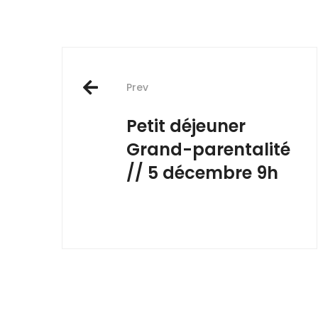
Post
Prev
navigation
Petit déjeuner
Grand-parentalité
// 5 décembre 9h