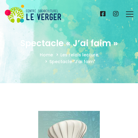
Spectacle « J’ai faim »
Home
Les relais lecture
Spectacle "J'ai faim"