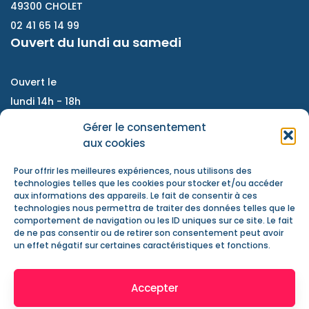
49300 CHOLET
02 41 65 14 99
Ouvert du lundi au samedi
Ouvert le
lundi 14h - 18h
Du mardi au vendredi :
Gérer le consentement
9h - 12h / 14h- 18h
aux cookies
Samedi : accompagnement de projet, atelier
Pour offrir les meilleures expériences, nous utilisons des
d'échanges, information jeunesse
technologies telles que les cookies pour stocker et/ou accéder
aux informations des appareils. Le fait de consentir à ces
Nous contacter
technologies nous permettra de traiter des données telles que le
Actualités
comportement de navigation ou les ID uniques sur ce site. Le fait
de ne pas consentir ou de retirer son consentement peut avoir
Mentions Légales
un effet négatif sur certaines caractéristiques et fonctions.
Accepter