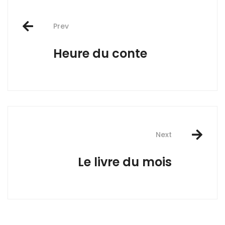
Post
Prev
navigation
Heure du conte
Next
Le livre du mois