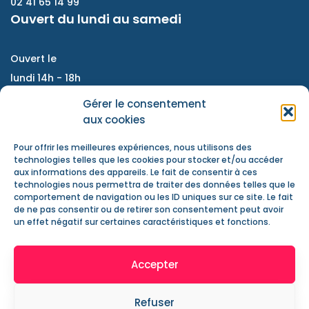
02 41 65 14 99
Ouvert du lundi au samedi
Ouvert le
lundi 14h - 18h
Du mardi au vendredi :
Gérer le consentement
9h - 12h / 14h- 18h
aux cookies
Samedi : accompagnement de projet, atelier
Pour offrir les meilleures expériences, nous utilisons des
d'échanges, information jeunesse
technologies telles que les cookies pour stocker et/ou accéder
aux informations des appareils. Le fait de consentir à ces
Nous contacter
technologies nous permettra de traiter des données telles que le
Actualités
comportement de navigation ou les ID uniques sur ce site. Le fait
de ne pas consentir ou de retirer son consentement peut avoir
Mentions Légales
un effet négatif sur certaines caractéristiques et fonctions.
Accepter
Refuser